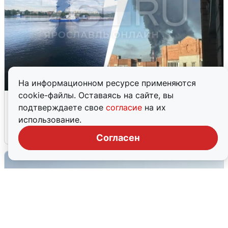
На информационном ресурсе применяются
cookie-файлы. Оставаясь на сайте, вы
Ночная атака БПЛА на Ярославль:
подтверждаете свое
согласие
на их
попадания и последствия
использование.
6 августа
0
Согласен