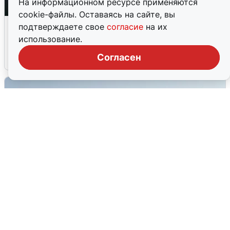
На информационном ресурсе применяются
cookie-файлы. Оставаясь на сайте, вы
Ночная атака БПЛА на Ярославль:
подтверждаете свое
согласие
на их
попадания и последствия
использование.
Согласен
6 августа
0