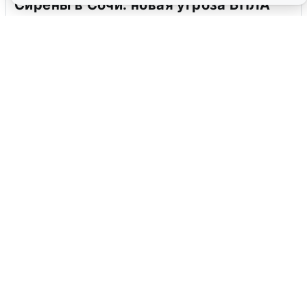
Сирены в Сочи: новая угроза БПЛА
6 августа
0
Взрывы в Воронеже после сигнала
тревоги