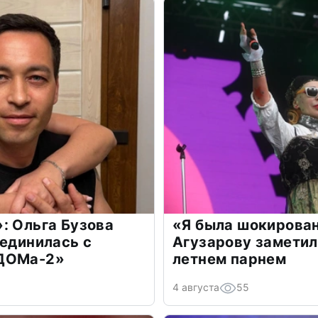
: Ольга Бузова
«Я была шокирова
оединилась с
Агузарову заметил
«ДОМа-2»
летнем парнем
4 августа
55