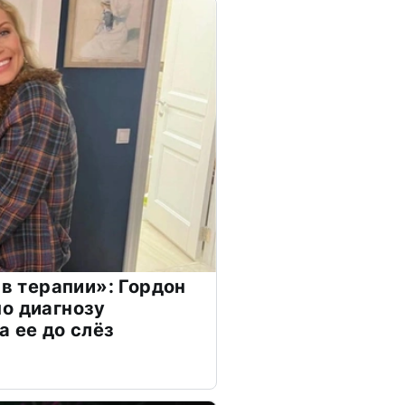
 в терапии»: Гордон
о диагнозу
а ее до слёз