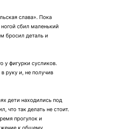
льская слава». Пока
 ногой сбил маленький
ем бросил деталь и
о у фигурки сусликов.
в руку и, не получив
ях дети находились под
, что так делать не стоит.
ремя прогулок и
важение к общему