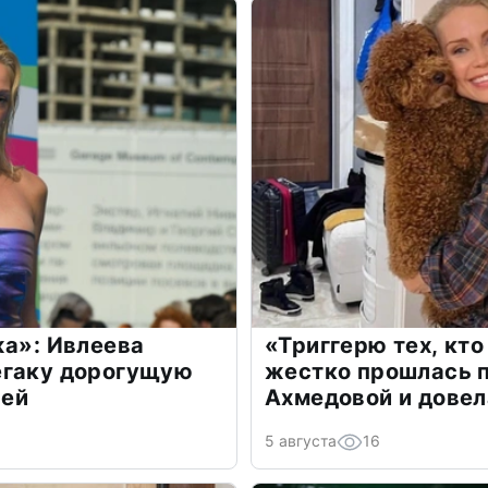
жа»: Ивлеева
«Триггерю тех, кто
егаку дорогущую
жестко прошлась п
лей
Ахмедовой и довел
5 августа
16