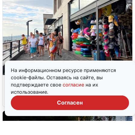
На информационном ресурсе применяются
cookie-файлы. Оставаясь на сайте, вы
В Сочи объявили угрозу атаки БПЛА и
подтверждаете свое
согласие
на их
закрыли пляжи
использование.
6 августа
0
Согласен