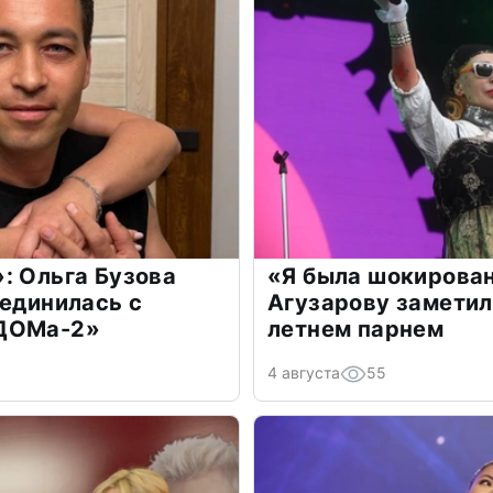
: Ольга Бузова
«Я была шокирова
оединилась с
Агузарову заметил
«ДОМа-2»
летнем парнем
4 августа
55