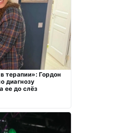
 в терапии»: Гордон
о диагнозу
а ее до слёз