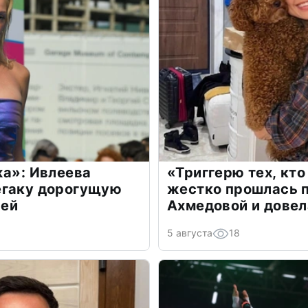
жа»: Ивлеева
«Триггерю тех, кто
егаку дорогущую
жестко прошлась п
лей
Ахмедовой и довел
5 августа
18