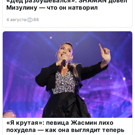
«Дед разбушевался»: SHAMAN довел
Мизулину — что он натворил
4 августа
88
«Я крутая»: певица Жасмин лихо
похудела — как она выглядит теперь