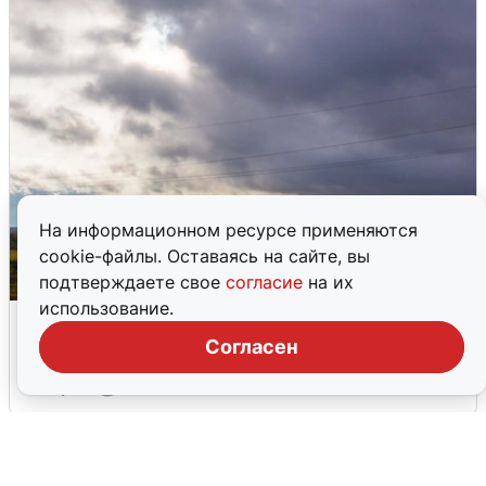
На информационном ресурсе применяются
cookie-файлы. Оставаясь на сайте, вы
подтверждаете свое
согласие
на их
использование.
Над ХМАО впервые сбили
беспилотники
Согласен
3 августа
0