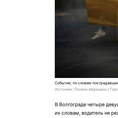
Событие, по словам пострадавших
Источник: 
Полина Авдошина / Гор
В Волгограде четыре деву
их словам, водитель не ре