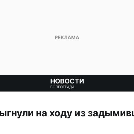
НОВОСТИ
ВОЛГОГРАДА
гнули на ходу из задымивш