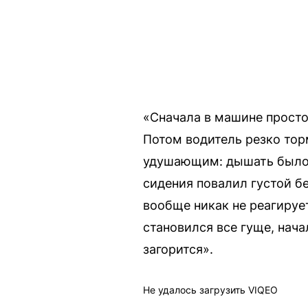
«Сначала в машине просто
Потом водитель резко торм
удушающим: дышать было 
сидения повалил густой б
вообще никак не реагируе
становился все гуще, нач
загорится».
Не удалось загрузить VIQEO