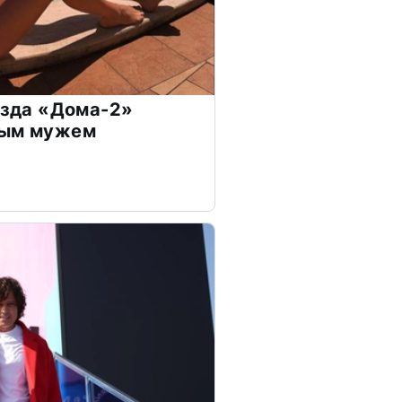
везда «Дома-2»
дым мужем