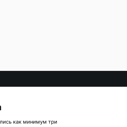
а
улись как минимум три