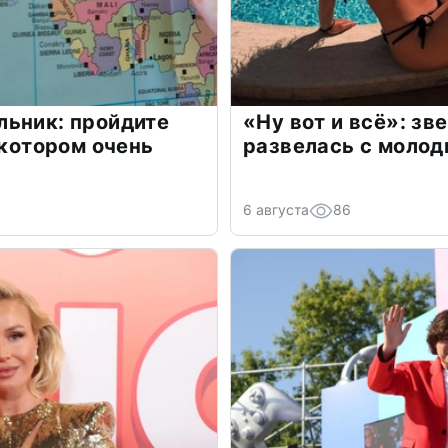
льник: пройдите
«Ну вот и всё»: з
 котором очень
развелась с моло
6 августа
86