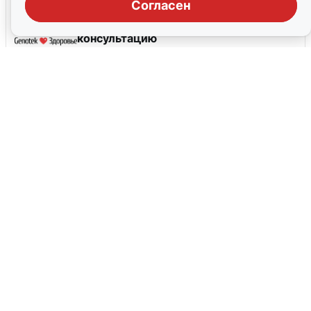
Согласен
Скидка 200 рублей на первую
консультацию
До 31 декабря, 2026
Бесплатная диагностика логопеда +
грант 3 000 ₽ на занятия
200 бонусов на повторную поездку
пользователям, которые не
совершали поездки более 60 дней
До 31 августа, 2026
Скидка 15% на курс
До 31 декабря, 2026
Все промокоды