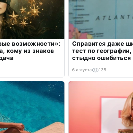
овые возможности»:
Справится даже шк
а, кому из знаков
тест по географии,
дача
стыдно ошибиться
6 августа
138