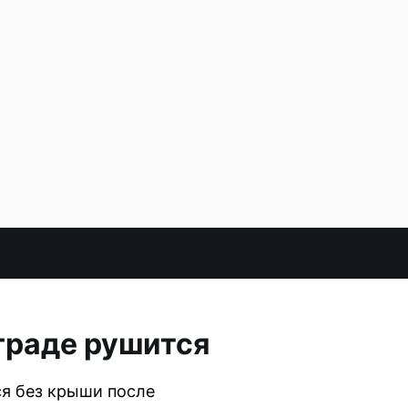
граде рушится
ся без крыши после