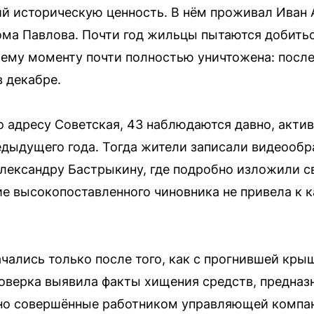
й историческую ценность. В нём проживал Иван
ома Павлова. Почти год жильцы пытаются добить
щему моменту почти полностью уничтожена: посл
 декабре.
по адресу Советская, 43 наблюдаются давно, акти
едыдущего года. Тогда жители записали видеооб
лександру Бастрыкину, где подробно изложили с
ие высокопоставленного чиновника не привела к
чались только после того, как с прогнившей кры
оверка выявила факты хищения средств, предназ
но совершённые работником управляющей компани