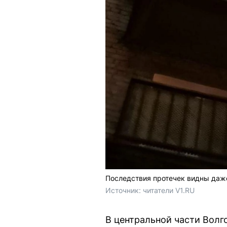
Последствия протечек видны даже
Источник: 
читатели V1.RU
В центральной части Волг