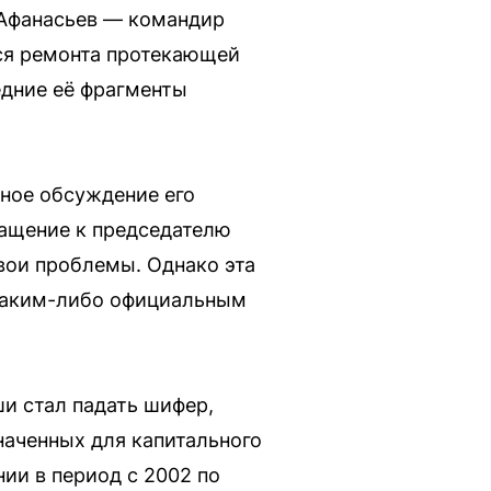
 Афанасьев — командир
ся ремонта протекающей
едние её фрагменты
вное обсуждение его
ращение к председателю
вои проблемы. Однако эта
 каким-либо официальным
ши стал падать шифер,
наченных для капитального
и в период с 2002 по