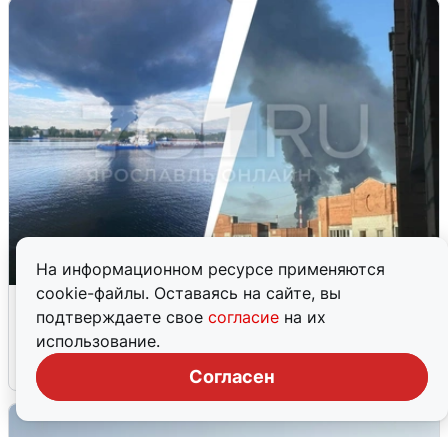
На информационном ресурсе применяются
cookie-файлы. Оставаясь на сайте, вы
Ночная атака БПЛА на Ярославль:
подтверждаете свое
согласие
на их
попадания и последствия
использование.
6 августа
0
Согласен