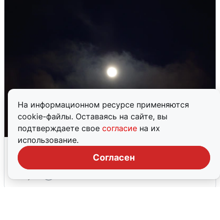
На информационном ресурсе применяются
cookie-файлы. Оставаясь на сайте, вы
подтверждаете свое
согласие
на их
использование.
В Воронеже прогремели взрывы
после сигнала тревоги
Согласен
5 августа
0