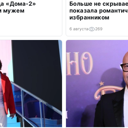
зда «Дома-2»
Больше не скрывае
м мужем
показала романти
избранником
6 августа
269