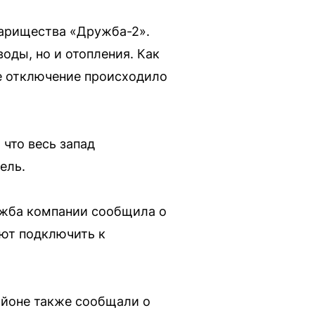
арищества «Дружба-2».
оды, но и отопления. Как
ое отключение происходило
 что весь запад
ель.
ужба компании сообщила о
уют подключить к
айоне также сообщали о