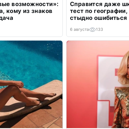
овые возможности»:
Справится даже шк
а, кому из знаков
тест по географии,
дача
стыдно ошибиться
6 августа
133