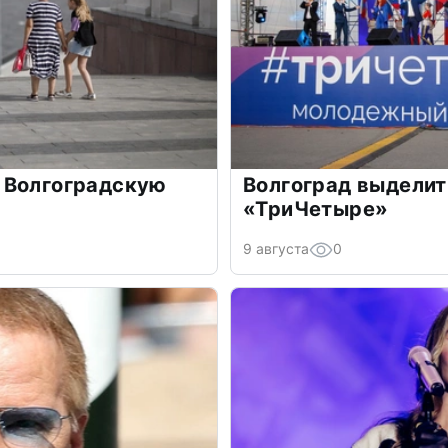
 Волгоградскую
Волгоград выделит 
«ТриЧетыре»
9 августа
0