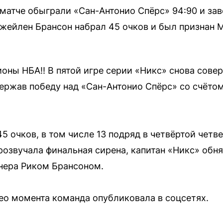
матче обыграли «Сан-Антонио Спёрс» 94:90 и зав
жейлен Брансон набрал 45 очков и был признан 
ны НБА!! В пятой игре серии «Никс» снова сове
держав победу над «Сан-Антонио Спёрс» со счётом
 очков, в том числе 13 подряд в четвёртой четве
озвучала финальная сирена, капитан «Никс» обн
нера Риком Брансоном.
ео момента команда опубликовала в соцсетях.