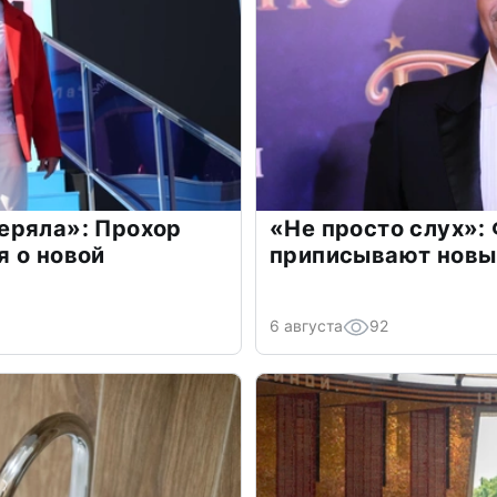
еряла»: Прохор
«Не просто слух»:
 о новой
приписывают новы
6 августа
92