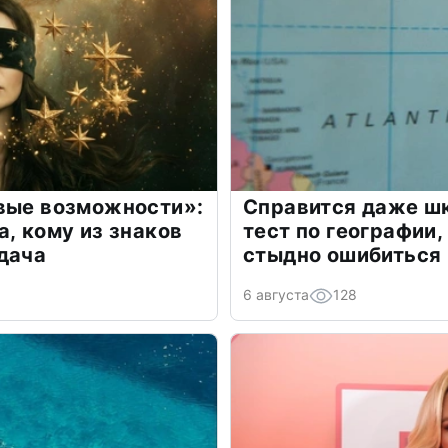
овые возможности»:
Справится даже шк
а, кому из знаков
тест по географии,
дача
стыдно ошибиться
6 августа
128