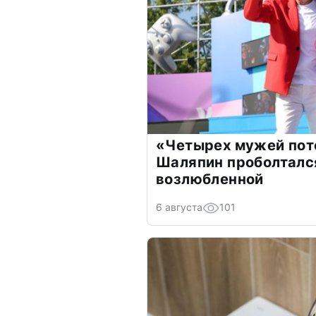
«Четырех мужей пот
Шаляпин проболтался
возлюбленной
6 августа
101