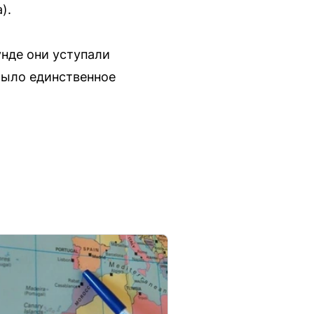
).
унде они уступали
 было единственное