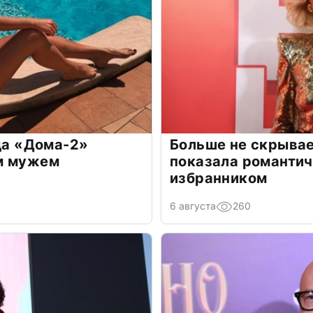
зда «Дома-2»
Больше не скрывае
м мужем
показала романти
избранником
6 августа
260