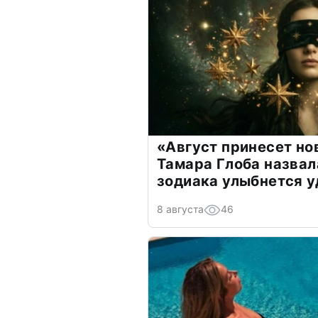
«Август принесет н
Тамара Глоба назвал
зодиака улыбнется у
8 августа
46