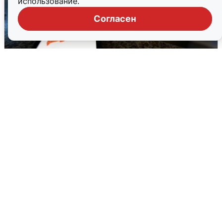
использование.
Согласен
Ночью в Самарской области завыли
сирены
8 августа
0