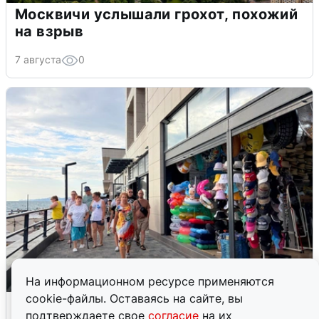
Москвичи услышали грохот, похожий
на взрыв
7 августа
0
На информационном ресурсе применяются
cookie-файлы. Оставаясь на сайте, вы
В Сочи объявили угрозу атаки БПЛА и
подтверждаете свое
согласие
на их