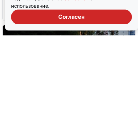
закрыли пляжи
использование.
6 августа
0
Согласен
Опубликована карта отключений
воды в Воронеже
6 августа
0