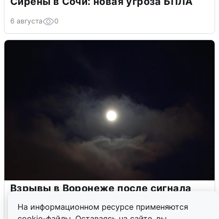
Сирены в Сочи: новая угроза БПЛА
6 августа
0
Взрывы в Воронеже после сигнала
тревоги
На информационном ресурсе применяются
cookie-файлы. Оставаясь на сайте, вы