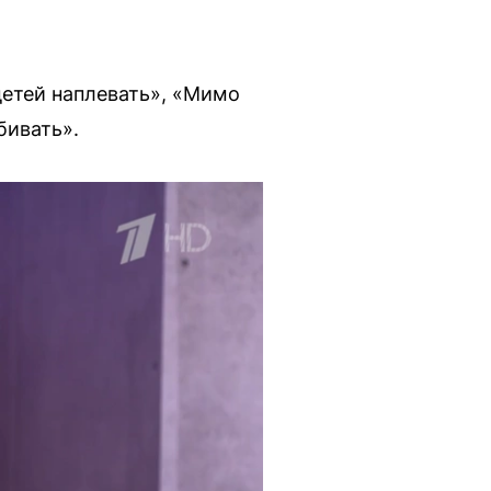
детей наплевать», «Мимо
бивать».