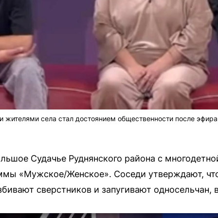
и жителями села стал достоянием общественности после эфира
льшое Судачье Руднянского района с многодетно
ммы «Мужское/Женское». Соседи утверждают, что
збивают сверстников и запугивают односельчан,