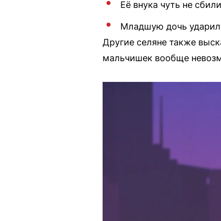
Её внука чуть не сби
Младшую дочь ударили
Другие селяне также выск
мальчишек вообще невозмо