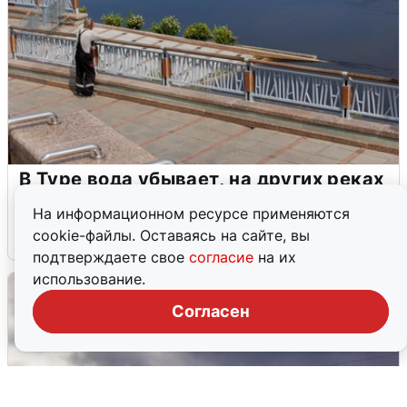
В Туре вода убывает, на других реках
области прибывает
На информационном ресурсе применяются
cookie-файлы. Оставаясь на сайте, вы
4 августа
0
подтверждаете свое
согласие
на их
использование.
Согласен