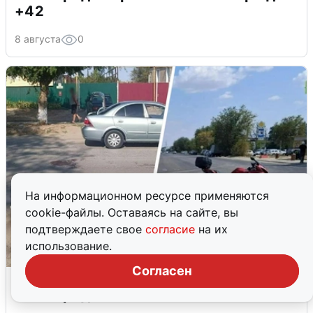
+42
8 августа
0
На информационном ресурсе применяются
cookie-файлы. Оставаясь на сайте, вы
подтверждаете свое
согласие
на их
использование.
Согласен
Восемь аварий с байками за сутки в
Волгоградской области