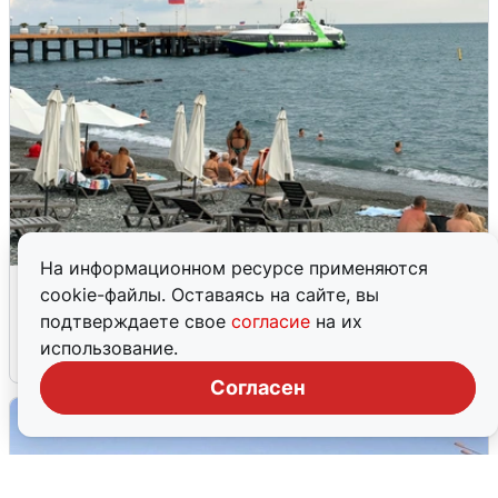
На информационном ресурсе применяются
Жители и туристы Сочи рассказали
cookie-файлы. Оставаясь на сайте, вы
об атаке БПЛА 5 августа
подтверждаете свое
согласие
на их
использование.
5 августа
0
Согласен