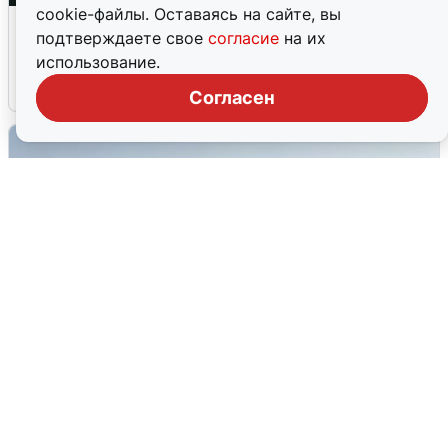
cookie-файлы. Оставаясь на сайте, вы
Ночная атака БПЛА на Ярославль:
подтверждаете свое
согласие
на их
попадания и последствия
использование.
6 августа
0
Согласен
Сирены в Сочи: новая угроза БПЛА